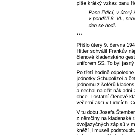
píše krátký vzkaz panu ří
Pane řídící, v úterý
v pondělí 8. VI., neb
den se hodí.
***
Přišlo úterý 9. června 194
Hitler schválil Frankův náp
členové kladenského gest
uniforem SS. To byl jasný
Po třetí hodině odpoledne
jednotky Schupolizei a če
jednomu z šoférů kladensk
a nechal naložit nákladní
obce. I ostatní členové k
večerní akci v Lidicích. Č
V tu dobu Josefa Štembe
z němčiny na kladenské r
dvojjazyčných zápisů v ma
kněží ji museli podstoupit