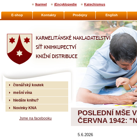
Ikarmel
iEncyklopedie
Katechismus
E-shop
Kontakty
Prodejny
English
Karmelitánské nakladatelství
čtenářský koutek
mešní vína
hledáte knihu?
Novinky KNA
POSLEDNÍ MŠE V 
Jsme na facebooku
ČERVNA 1942: "
5.6.2026