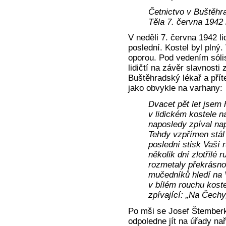
Četnictvo v Buštěhr
Těla 7. června 1942
V neděli 7. června 1942 li
poslední. Kostel byl plný.
oporou. Pod vedením sólis
lidičtí na závěr slavnost
Buštěhradský lékař a přít
jako obvykle na varhany:
Dvacet pět let jsem 
v lidickém kostele n
naposledy zpíval na
Tehdy vzpřímen stál 
poslední stisk Vaší 
několik dní zlotřilé 
rozmetaly překrásno
mučedníků hledí na 
v bílém rouchu kost
zpívající: „Na Čechy
Po mši se Josef Štemberk
odpoledne jít na úřady na