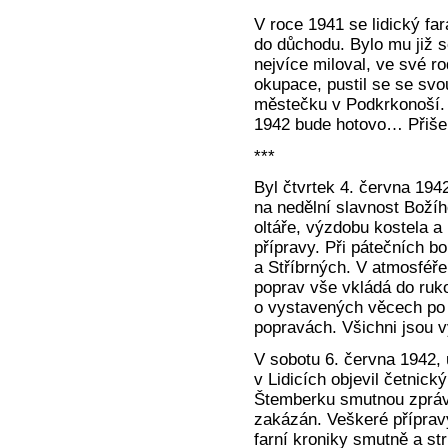
V roce 1941 se lidický far
do důchodu. Bylo mu již s
nejvíce miloval, ve své ro
okupace, pustil se se sv
městečku v Podkrkonoší. 
1942 bude hotovo… Přišel
***
Byl čtvrtek 4. června 194
na nedělní slavnost Božíh
oltáře, výzdobu kostela a
přípravy. Při pátečních 
a Stříbrných. V atmosféře
poprav vše vkládá do rukou
o vystavených věcech po p
popravách. Všichni jsou v
V sobotu 6. června 1942, 
v Lidicích objevil četnick
Štemberku smutnou zprávu
zakázán. Veškeré příprav
farní kroniky smutně a st