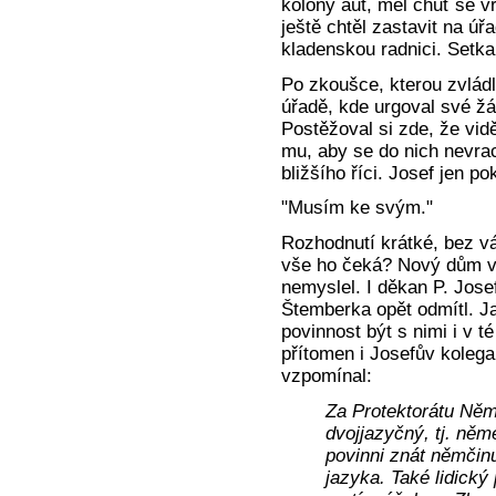
kolony aut, měl chuť se vr
ještě chtěl zastavit na úř
kladenskou radnici. Setk
Po zkoušce, kterou zvlád
úřadě, kde urgoval své žá
Postěžoval si zde, že vid
mu, aby se do nich nevrace
bližšího říci. Josef jen p
"Musím ke svým."
Rozhodnutí krátké, bez vá
vše ho čeká? Nový dům v 
nemyslel. I děkan P. Jose
Štemberka opět odmítl. Ja
povinnost být s nimi i v t
přítomen i Josefův kolega
vzpomínal:
Za Protektorátu Němc
dvojjazyčný, tj. něm
povinni znát němčin
jazyka. Také lidický 