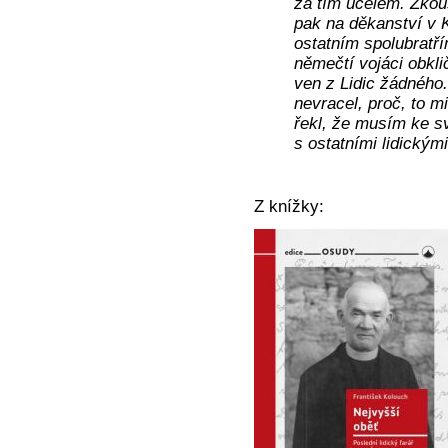
za tím účelem. Zkou
pak na děkanství v 
ostatním spolubratří
němečtí vojáci obkli
ven z Lidic žádného.
nevracel, proč, to mi
řekl, že musím ke sv
s ostatními lidickým
Z knížky: