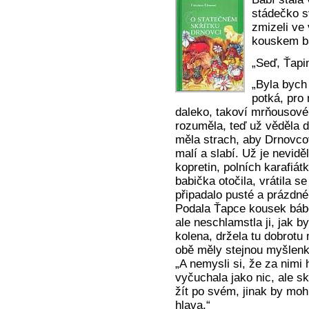
stádečko sv
zmizeli ve 
kouskem bá
„Seď, Ťapi
„Byla bych 
potká, pro 
daleko, takoví mrňousové
rozuměla, teď už věděla d
měla strach, aby Drnovcov
malí a slabí. Už je neviděl
kopretin, polních karafiá
babička otočila, vrátila s
připadalo pusté a prázdné
Podala Ťapce kousek bábov
ale neschlamstla ji, jak by
kolena, držela tu dobrotu
obě měly stejnou myšlenku
„A nemysli si, že za nimi 
vyčuchala jako nic, ale skř
žít po svém, jinak by mo
hlava.“