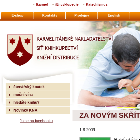
Ikarmel
iEncyklopedie
Katechismus
E-shop
Kontakty
Prodejny
English
Karmelitánské nakladatelství
čtenářský koutek
mešní vína
hledáte knihu?
Novinky KNA
ZA NOVÝM SKŘÍ
Jsme na facebooku
1.6.2009
Babí stála