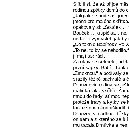
Slíbili si, že až přijde m
rodinou zpátky domů do ch
„Jakpak se bude asi jmen
jména pro malého skřítka.
opakovaly si: „Souček…
Bouček… Krupička… ne. Ta
nedařilo vymyslet, jak by
„Co takhle Babínek? Po v
„To ne, to by se nehodilo,“
ji mají tak rádi.
Za okny se setmělo, uděl
první kapky. Babí i Ťapka
„Zmoknou,“ a podívaly se
srazily těžké bachraté a 
Drnovcovic rodina se ješt
maličká jako skřítčí. Zam
mnou do řady, ať moc nep
protože trávy a kytky se k
louce sebeméně uškodit, i
Drnovec si nadhodil těžký
on sám a z kterého se šíř
mu ťapala Drnůvka a nesla