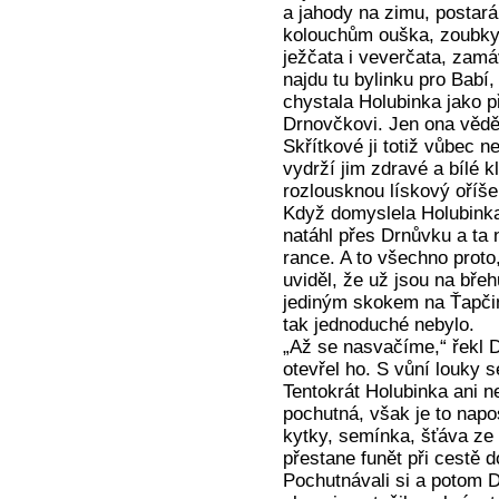
a jahody na zimu, postar
kolouchům ouška, zoubky 
ježčata i veverčata, zam
najdu tu bylinku pro Babí,
chystala Holubinka jako p
Drnovčkovi. Jen ona věděl
Skřítkové ji totiž vůbec n
vydrží jim zdravé a bílé kl
rozlousknou lískový oříše
Když domyslela Holubinka
natáhl přes Drnůvku a ta
rance. A to všechno proto
uviděl, že už jsou na břeh
jediným skokem na Ťapčině
tak jednoduché nebylo.
„Až se nasvačíme,“ řekl D
otevřel ho. S vůní louky 
Tentokrát Holubinka ani ne
pochutná, však je to napos
kytky, semínka, šťáva ze
přestane funět při cestě d
Pochutnávali si a potom Dr