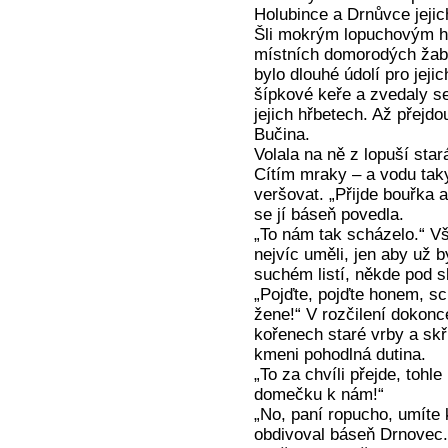
Holubince a Drnůvce jejic
Šli mokrým lopuchovým há
místních domorodých žab, 
bylo dlouhé údolí pro jeji
šípkové keře a zvedaly se
jejich hřbetech. Až přejdo
Bučina.
Volala na ně z lopuší star
Cítím mraky – a vodu taky
veršovat. „Přijde bouřka
se jí báseň povedla.
„To nám tak scházelo.“ Vši
nejvíc uměli, jen aby už b
suchém listí, někde pod s
„Pojďte, pojďte honem, sc
žene!“ V rozčilení dokon
kořenech staré vrby a sk
kmeni pohodlná dutina.
„To za chvíli přejde, toh
domečku k nám!“
„No, paní ropucho, umíte 
obdivoval báseň Drnovec. 