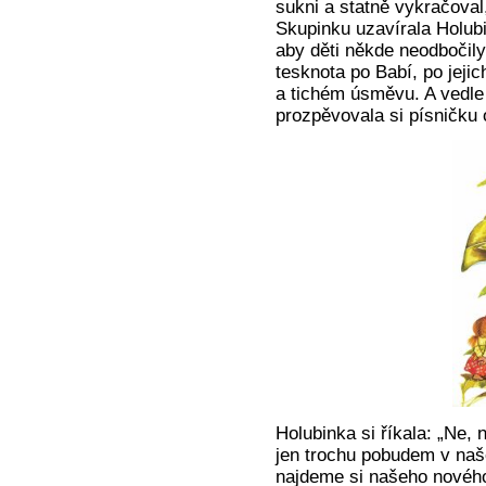
sukni a statně vykračova
Skupinku uzavírala Holub
aby děti někde neodbočily
tesknota po Babí, po jeji
a tichém úsměvu. A vedle 
prozpěvovala si písničku 
Holubinka si říkala: „Ne,
jen trochu pobudem v naš
najdeme si našeho nového 