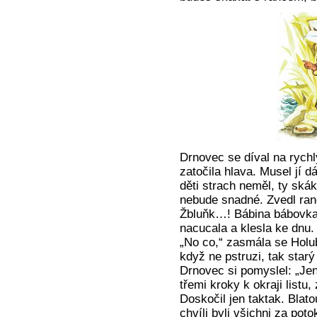
Drnovec se díval na rych
zatočila hlava. Musel jí d
děti strach neměl, ty skák
nebude snadné. Zvedl rane
Žbluňk…! Bábina bábovka 
nacucala a klesla ke dnu.
„No co,“ zasmála se Holub
když ne pstruzi, tak starý
Drnovec si pomyslel: „Je
třemi kroky k okraji listu,
Doskočil jen taktak. Blato
chvíli byli všichni za pot