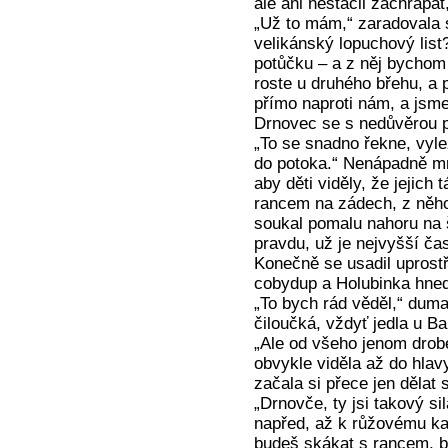
ale ani nestačil zachrápa
„Už to mám,“ zaradovala s
velikánský lopuchový list
potůčku – a z něj bychom 
roste u druhého břehu, a 
přímo naproti nám, a jsm
Drnovec se s nedůvěrou p
„To se snadno řekne, vyl
do potoka.“ Nenápadně mr
aby děti viděly, že jejich 
rancem na zádech, z něho
soukal pomalu nahoru na š
pravdu, už je nejvyšší čas
Konečně se usadil uprostř
cobydup a Holubinka hned
„To bych rád věděl,“ dumal
čiloučká, vždyť jedla u Ba
„Ale od všeho jenom drob
obvykle viděla až do hlav
začala si přece jen dělat s
„Drnovče, ty jsi takový si
napřed, až k růžovému kam
budeš skákat s rancem, 