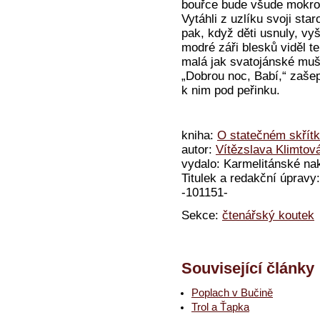
bouřce bude všude mokro 
Vytáhli z uzlíku svoji star
pak, když děti usnuly, vy
modré záři blesků viděl 
malá jak svatojánské muš
„Dobrou noc, Babí,“ zašept
k nim pod peřinku.
kniha:
O statečném skřítk
autor:
Vítězslava Klimtov
vydalo: Karmelitánské nak
Titulek a redakční úprav
-101151-
Sekce:
čtenářský koutek
Související články
Poplach v Bučině
Trol a Ťapka