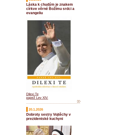
Láska k chudým je znakem
církve věrné Božímu srdci a
evangeliu
Dilexi Te
papež Lev XIV.
20.1.2026
Dobroty sestry Vojtěchy v
prezidentské kuchyni