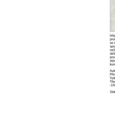
hře
pro
se 
spo
než
skl
pro
zkl
kom
Aut
Pře
Vyd
Tit
-10
Sek