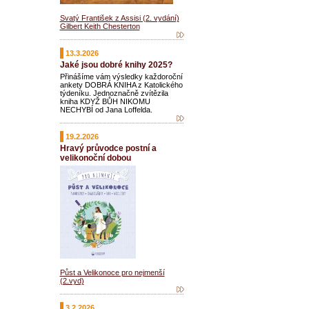
Svatý František z Assisi (2. vydání)
Gilbert Keith Chesterton
13.3.2026
Jaké jsou dobré knihy 2025?
Přinášíme vám výsledky každoroční
ankety DOBRÁ KNIHA z Katolického
týdeníku. Jednoznačně zvítězila
kniha KDYŽ BŮH NIKOMU
NECHYBÍ od Jana Loffelda.
19.2.2026
Hravý průvodce postní a
velikonoční dobou
Půst a Velikonoce pro nejmenší
(2.vyd)
3.2.2026