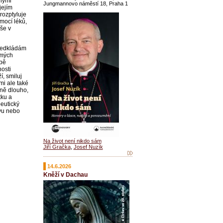
nými
Jungmannovo náměstí 18, Praha 1
jejím
rozptyluje
omocí léků,
uše v
předkládám
 mých
obě
osti
í, smiluj
mi ale také
dně dlouho,
tku a
peutický
ěvu nebo
Na život není nikdo sám
Jiří Gračka
,
Josef Nuzík
14.6.2026
Kněží v Dachau