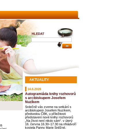
HLEDAT
AKTUALITY
14.6.2026
Autogramiáda knihy rozhovorů
s arcibiskupem Josefem
Nuzíkem
Srdečně vás zveme na setkání s
arcibiskupem Josefem Nuzíkem,
předsedou ČBK, u příležitosti
představení nové knihy rozhovorů
„Na život není nikdo sám“. v úterý
16. června 16.30–17.30 na nNádvoří
us
kostela Panny Marie Sněžné,