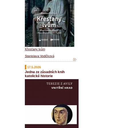
Křesťany lvům
Stanislava Vodičková
17.5.2026
Jedna ze zásadních knih
katolické historie