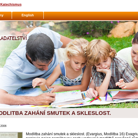
Katechismus
ny
English
ODLITBA ZAHÁNÍ SMUTEK A SKLESLOST.
.2006
Modlitba zahání smutek a skleslost. (Evargius, Modlitba 16) Evagri