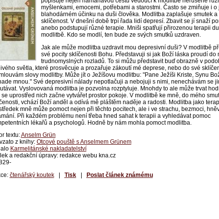
popisuje nejen namáhavou cestu vedoucí k modlitbě nerušené růz
myšlenkami, emocemi, potřebami a starostmi. Často se zmiňuje i o 
blahodárném účinku na duši člověka. Modlitba zaplašuje smutek a 
sklíčenost. V dnešní době trpí řada lidí depresí. Zbavit se jí snaží p
anebo podstupují různé terapie. Mniši spatřují přirozenou terapii d
modlitbě. Kdo se modlí, ten bude ze svých smutků uzdraven.
Jak ale může modlitba uzdravit mou depresivní duši? V modlitbě 
své pocity sklíčenosti Bohu. Představuji si jak Boží láska proudí do
trudnomyslných rozladů. To si můžu představit buď obrazně v pod
jivého světla, které prosvěcuje a prozařuje zákoutí mé deprese, nebo do své sklíčen
mlouvám slovy modlitby. Může jít o Ježíšovu modlitbu: "Pane Ježíši Kriste, Synu Bož
nade mnou." Své depresivní nálady nepotlačuji a nebojuji s nimi, nenechávám se ji
utávat. Vyslovovaná modlitba je pozvolna rozptyluje. Mnohdy to ale může trvat ho
 se uprostřed nich začne vytvářet prostor pokoje. V modlitbě ke mně, do mého smu
íčenosti, vchází Boží anděl a odívá mě pláštěm naděje a radosti. Modlitba jako tera
středek mně může pomoct nejen při těchto pocitech, ale i ve strachu, bezmoci, hn
amání. Při každém problému není třeba hned sahat k terapii a vyhledávat pomoc
petentních lékařů a psychologů. Hodně by nám mohla pomoct modlitba.
or textu:
Anselm Grün
vzato z knihy:
Otcové pouště s Anselmem Grünem
alo
Karmelitánské nakladatelství
ulek a redakční úpravy: redakce webu kna.cz
829-
ce:
čtenářský koutek
|
Tisk
|
Poslat článek známému