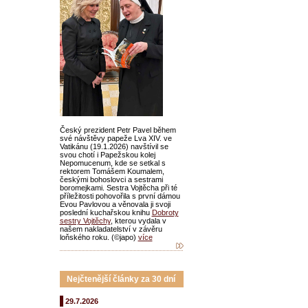
Český prezident Petr Pavel během
své návštěvy papeže Lva XIV. ve
Vatikánu (19.1.2026) navštívil se
svou chotí i Papežskou kolej
Nepomucenum, kde se setkal s
rektorem Tomášem Koumalem,
českými bohoslovci a sestrami
boromejkami. Sestra Vojtěcha při té
příležitosti pohovořila s první dámou
Evou Pavlovou a věnovala ji svoji
poslední kuchařskou knihu
Dobroty
sestry Vojtěchy
, kterou vydala v
našem nakladatelství v závěru
loňského roku. (©japo)
více
Nejčtenější články za 30 dní
29.7.2026