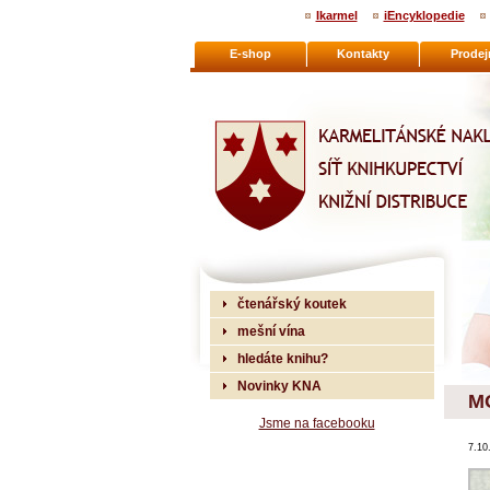
Ikarmel
iEncyklopedie
E-shop
Kontakty
Prodej
Karmelitánské nakladatelství
čtenářský koutek
mešní vína
hledáte knihu?
Novinky KNA
M
Jsme na facebooku
7.10