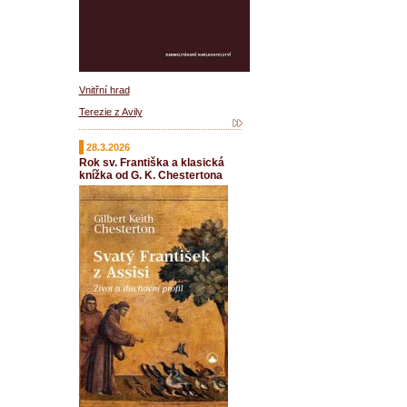
Vnitřní hrad
Terezie z Avily
28.3.2026
Rok sv. Františka a klasická
knížka od G. K. Chestertona