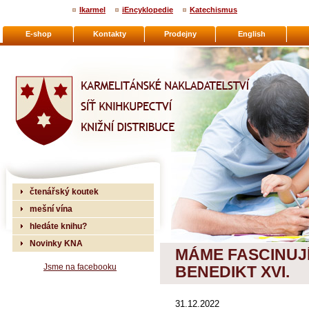
Ikarmel
iEncyklopedie
Katechismus
E-shop
Kontakty
Prodejny
English
Karmelitánské nakladatelství
čtenářský koutek
mešní vína
hledáte knihu?
Novinky KNA
MÁME FASCINUJÍ
Jsme na facebooku
BENEDIKT XVI.
31.12.2022