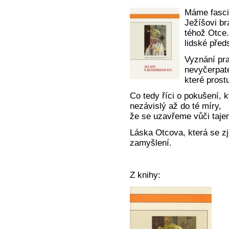
Máme fascin
Ježíšovi bra
téhož Otce.
lidské před
Vyznání pra
nevyčerpate
které prost
Co tedy říci o pokušení, k
nezávislý až do té míry,
že se uzavřeme vůči taje
Láska Otcova, která se z
zamyšlení.
Z knihy: