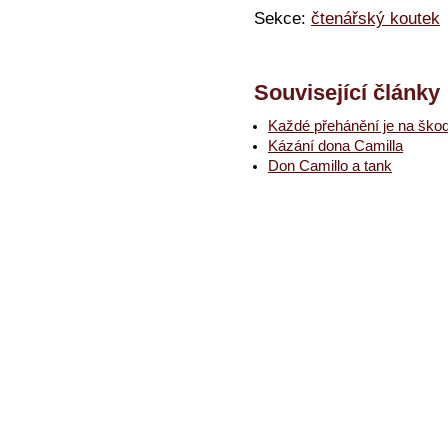
Sekce:
čtenářský koutek
Související články
Každé přehánění je na ško
Kázání dona Camilla
Don Camillo a tank