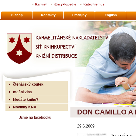
Ikarmel
iEncyklopedie
Katechismus
E-shop
Kontakty
Prodejny
English
Karmelitánské nakladatelství
čtenářský koutek
mešní vína
hledáte knihu?
Novinky KNA
DON CAMILLO A
Jsme na facebooku
29.6.2009
Je známo, ž