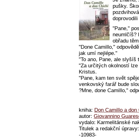
pušky. Škor
pozdvihován
doprovodil
"Pane," pos
neumlčíš? 
obřadu těm
"Done Camillo," odpověděl
jak umí nejlépe."
"To ano, Pane, ale slyšíš 
"Za určitých okolností lze
Kristus.
"Pane, kam ten svět spěj
venkovský farář bude slo
?Mne, done Camillo," odp
kniha:
Don Camillo a don 
autor:
Giovannino Guares
vydalo: Karmelitánské nak
Titulek a redakční úprav
-10983-