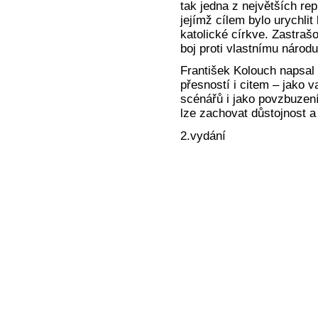
tak jedna z největších re
jejímž cílem bylo urychlit 
katolické církve. Zastra
boj proti vlastnímu národu
František Kolouch napsal
přesností i citem – jako
scénářů i jako povzbuzení,
lze zachovat důstojnost a
2.vydání