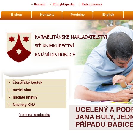
Ikarmel
iEncyklopedie
Katechismus
E-shop
Kontakty
Prodejny
English
Karmelitánské nakladatelství
čtenářský koutek
mešní vína
hledáte knihu?
Novinky KNA
UCELENÝ A POD
Jsme na facebooku
JANA BULY, JED
PŘÍPADU BABIC