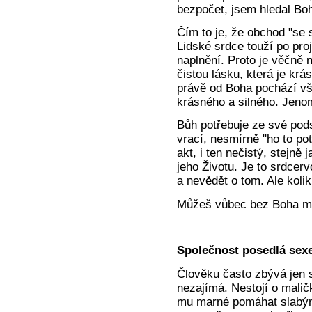
bezpočet, jsem hledal Bo
Čím to je, že obchod "se
Lidské srdce touží po proj
naplnění. Proto je věčně 
čistou lásku, která je krá
právě od Boha pochází vše
krásného a silného. Jenom
Bůh potřebuje ze své pods
vrací, nesmírně "ho to po
akt, i ten nečistý, stejně 
jeho Životu. Je to srdcer
a nevědět o tom. Ale kolik
Můžeš vůbec bez Boha mil
Společnost posedlá sex
Člověku často zbývá jen 
nezajímá. Nestojí o malič
mu marné pomáhat slabým