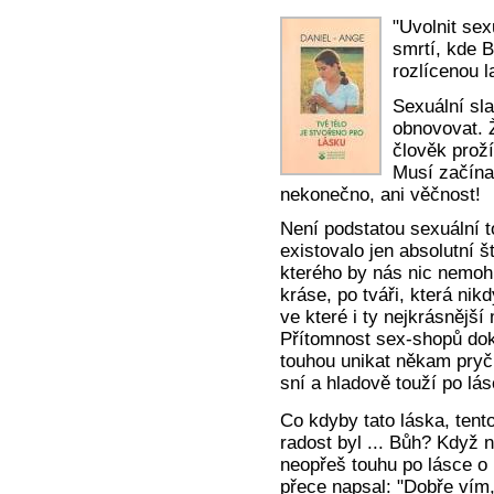
"Uvolnit se
smrtí, kde B
rozlícenou l
Sexuální sl
obnovovat. Ž
člověk proží
Musí začínat
nekonečno, ani věčnost!
Není podstatou sexuální t
existovalo jen absolutní š
kterého by nás nic nemohl
kráse, po tváři, která nik
ve které i ty nejkrásnější
Přítomnost sex-shopů dok
touhou unikat někam pryč
sní a hladově touží po lás
Co kdyby tato láska, tento 
radost byl ... Bůh? Když 
neopřeš touhu po lásce o 
přece napsal: "Dobře vím,