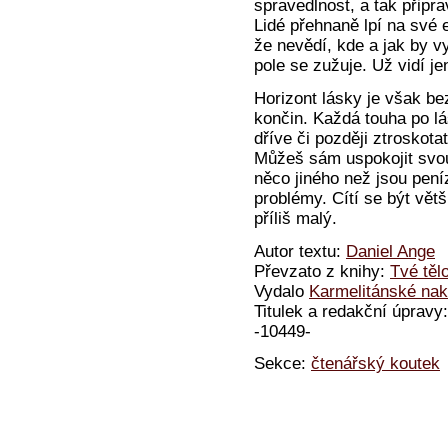
spravedlnost, a tak připr
Lidé přehnaně lpí na své e
že nevědí, kde a jak by v
pole se zužuje. Už vidí j
Horizont lásky je však be
končin. Každá touha po l
dříve či později ztroskot
Můžeš sám uspokojit svou
něco jiného než jsou pení
problémy. Cítí se být větš
příliš malý.
Autor textu:
Daniel Ange
Převzato z knihy:
Tvé těl
Vydalo
Karmelitánské nakl
Titulek a redakční úprav
-10449-
Sekce:
čtenářský koutek