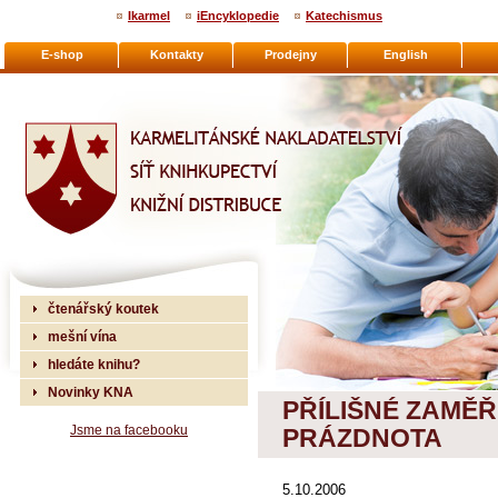
Ikarmel
iEncyklopedie
Katechismus
E-shop
Kontakty
Prodejny
English
Karmelitánské nakladatelství
čtenářský koutek
mešní vína
hledáte knihu?
Novinky KNA
PŘÍLIŠNÉ ZAMĚŘ
Jsme na facebooku
PRÁZDNOTA
5.10.2006